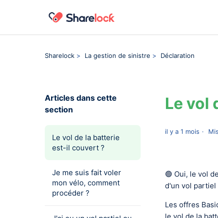
Sharelock
La gestion de sinistre
Déclaration
Articles dans cette
Le vol 
section
il y a 1 mois
Mis
Le vol de la batterie
est-il couvert ?
Je me suis fait voler
🟢 Oui, le vol d
mon vélo, comment
d'un vol partie
procéder ?
Les offres Basi
le vol de la bat