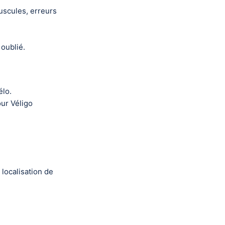
uscules, erreurs
 oublié.
élo.
ur Véligo
localisation de