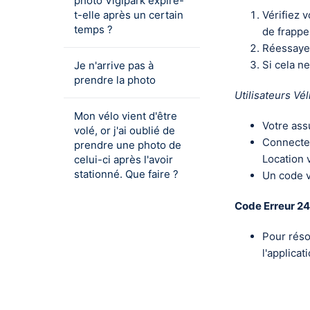
photo Vigipark expire-
t-elle après un certain
Vérifiez 
temps ?
de frappe,
Réessayez
Si cela n
Je n'arrive pas à
prendre la photo
Utilisateurs Vél
Mon vélo vient d'être
Votre ass
volé, or j'ai oublié de
Connectez
prendre une photo de
Location 
celui-ci après l'avoir
stationné. Que faire ?
Un code v
Code Erreur 24
Pour réso
l'applicat