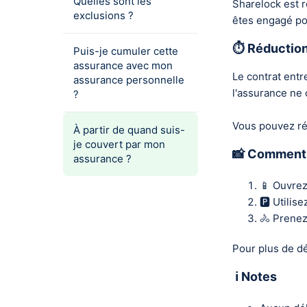
Quelles sont les
Sharelock est 
exclusions ?
êtes engagé pou
⏱️ Réduction
Puis-je cumuler cette
assurance avec mon
Le contrat entr
assurance personnelle
l'assurance ne 
?
Vous pouvez réd
À partir de quand suis-
je couvert par mon
📸 Comment 
assurance ?
📱 Ouvrez
🅿️ Utilis
🚴 Prenez
Pour plus de dét
ℹ️ Notes