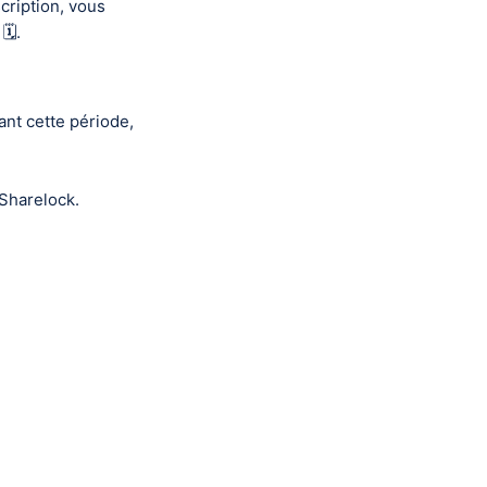
ription, vous
️.
ant cette période,
 Sharelock.