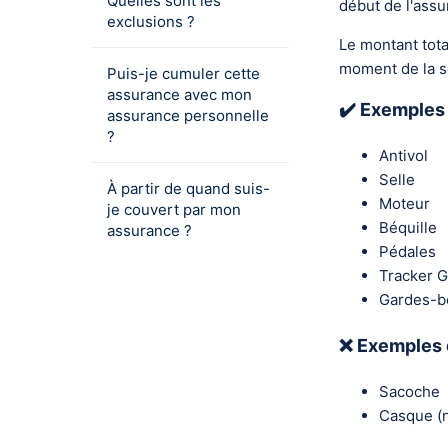
Quelles sont les
début de l'assu
exclusions ?
Le montant tot
moment de la s
Puis-je cumuler cette
assurance avec mon
✔️ Exemples
assurance personnelle
?
Antivol
Selle
À partir de quand suis-
Moteur
je couvert par mon
Béquille
assurance ?
Pédales
Tracker 
Gardes-b
❌ Exemples 
Sacoche
Casque (n